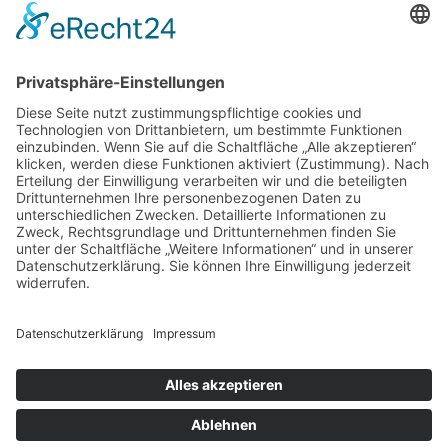
Mein Konto
Hast du dein Passwort vergessen? Bitte gib deinen Benutzernamen
oder E-Mail-Adresse ein. Du erhältst einen Link per E-Mail, womit
du dir ein neues Passwort erstellen kannst.
Erforderlich
Benutzername oder E-Mail-Adresse
*
Passwort zurücksetzen
©
2026
All rights reserved.
Powered by POINT Conceptstore
.
Kontakt
Impressum
Datenschutzerklärung
Zahlungsarten
Versand
Widerrufsbelehrung
AGB