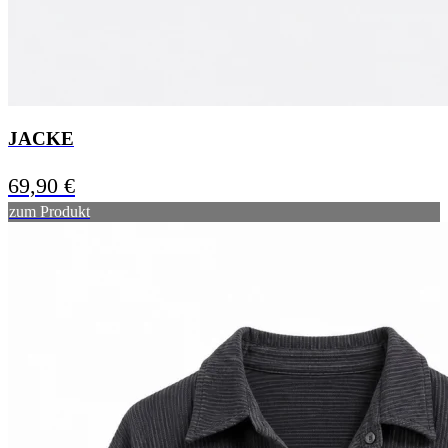
JACKE
69,90
€
zum Produkt