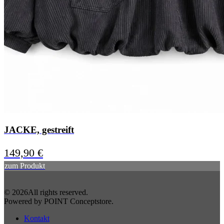
JACKE, gestreift
149,90
€
zum Produkt
©
2026
All rights reserved.
Powered by POINT Conceptstore
.
Kontakt